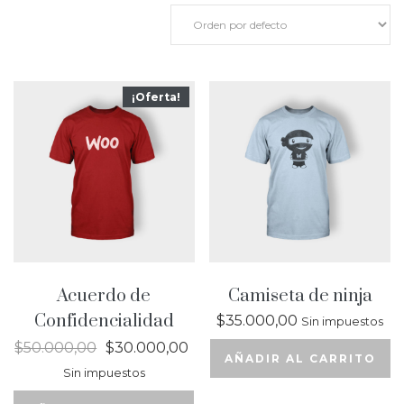
¡Oferta!
Acuerdo de
Camiseta de ninja
Confidencialidad
$
35.000,00
Sin impuestos
$
50.000,00
$
30.000,00
AÑADIR AL CARRITO
Sin impuestos