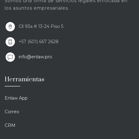
Somos una firma de servicios legales enfocada en
los asuntos empresariales.
Cll 93a # 13-24 Piso 5
+57 (601) 667 2628
info@enlaw.pro
Herramientas
Enlaw App
Correo
CRM