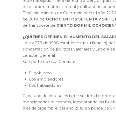
todo trabajador tiene derecho a percibir para su
en el orden material, moral y cultural, de acuer
El salario mínimo en Colombia para el año 2020
de 2019, de
OCHOCIENTOS SETENTA Y SIETE 
de transporte de
CIENTO DOS MIL OCHOCIENT
¿QUIÉNES DEFINEN EL AUMENTO DEL SALAR
La ley 278 de 1996 establece en su literal d) d
concertación de políticas Salariales y Laborales,
carácter general.
Son parte de esta Comisión:
El gobierno
Los empleadores
Los trabajadores
Cada uno de los cuales tiene su debida represe
mencionados miembros, fomentando las buenas 
días de diciembre del año 2019 en busca de un a