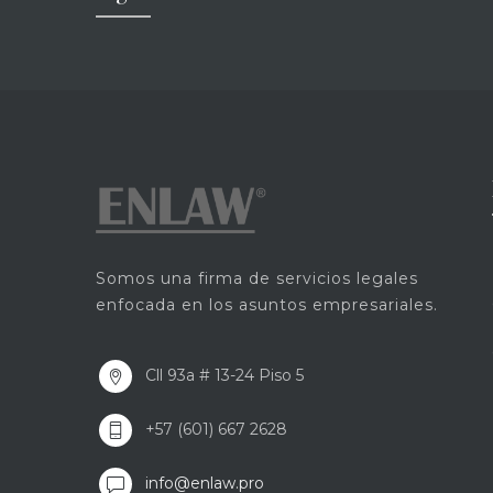
Somos una firma de servicios legales
enfocada en los asuntos empresariales.
Cll 93a # 13-24 Piso 5
+57 (601) 667 2628
info@enlaw.pro