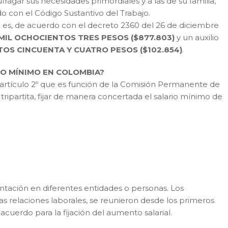
fragar sus necesidades primordiales y a las de su familia,
do con el Código Sustantivo del Trabajo.
 es, de acuerdo con el decreto 2360 del 26 de diciembre
MIL OCHOCIENTOS TRES PESOS ($877.803)
y un auxilio
OS CINCUENTA Y CUATRO PESOS ($102.854)
.
IO MÍNIMO EN COLOMBIA?
el artículo 2º que es función de la Comisión Permanente de
 tripartita, fijar de manera concertada el salario mínimo de
ntación en diferentes entidades o personas. Los
relaciones laborales, se reunieron desde los primeros
cuerdo para la fijación del aumento salarial.